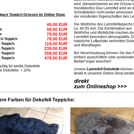
wird. (beispielsweise an die Grösse 
Hundekorbs) Das Lammfell wird an 
Schnittstellen nicht weiter einreissen
gbare Teppich Grössen im Online Shop:
der reissfesten Eigenschaften des Le
45,00 EUR
Die Wollhöhe des Lammfellteppichs 
ca. 40-55 mm. Die Kombination aus
59,00 EUR
m
Wollhöhe und Wolldichte machen da
79,00 EUR
m
Lammfell besonders atmungsaktiv. D
79,00 EUR
ch Teppich
natürliche Luftpolster verhindert Sch
119,00 EUR
h Teppich
und Wundliegen.
239,00 EUR
h Teppich
359,00 EUR
Bei Verschmutzung können Sie das F
h Teppich
einfach ausschütteln oder ausbürsten
478,00 EUR
h Teppich
Bedarf sogar waschen!
gültig für weiße Dekofelle
Unsere
Lammfell Dekofelle
können 
e Dekofelle: + 10%
direkt in unserem Online-Shop bestel
ere Farben für Dekofell Teppiche: