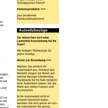
Schnäppchen Preis!!!
Aktionsprodukte >>>
(nur bestimmte
Farbkombinationen!)
es
und
Autositzbezüge
Sie wünschen sich eine
Lammfell-Ausstattung für Ihr
Auto?
Wir fertigen Sitzbezüge für
jeden Autotyp ...:
.
direkt zur Bestellung >>>
Wählen Sie einfach Ihr
Automodell aus. Anhand des
Modells zeigen wir Ihnen auf
haften,
welche Bezüge (Vordersitze,
ell
Rückbank) für Ihr Auto möglich
ht mit
sind. Außerdem haben Sie die
Wahl aus vielen Farben und
n und
Accessoires.
Ist Ihr Automodell nicht in
110 cm
unserer übersicht dabei,
er mit
wenden Sie sich gerne an uns -
den,
wir informieren Sie gerne.
epasst