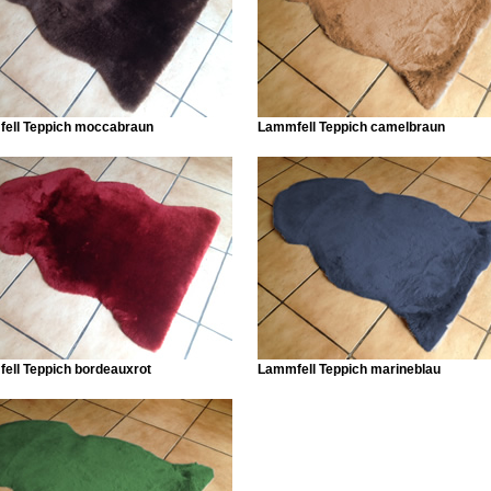
ell Teppich moccabraun
Lammfell Teppich camelbraun
ell Teppich bordeauxrot
Lammfell Teppich marineblau