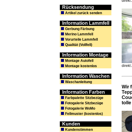
direk
Rücksendung
Artikel zurück senden
Information Lammfell
Gerbung Färbung
Merino Lammfell
Vorurteile Lammfell
Qualität (Vollfell)
Information Montage
Montage Autofell
direk
Montage kostenlos
Information Waschen
Waschanleitung
Wir 
Information Farben
Tepp
Couc
Farbpalette Sitzbezüge
toll
Fotogalerie Sitzbezüge
Fotogalerie WoMo
Fellmuster (kostenlos)
Kunden
Kundenstimmen