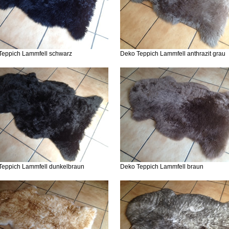
Teppich Lammfell schwarz
Deko Teppich Lammfell anthrazit grau
Teppich Lammfell dunkelbraun
Deko Teppich Lammfell braun