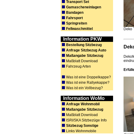
Transport Set
Gamascheneinlagen
Bandagen
Fahrsport
Springreiten
Fellwaschmittel
Deko T
Information PKW
Bestellung Sitzbezug
Deko
Anfrage Sitzbezug Auto
Maßangabe Sitzbezug
Dekofe
eindru
Maßblatt Download
Fahrzeug Arten
Erfül
Was ist eine Doppelkappe?
Was ist eine Rallyekappe?
Was ist ein Vollbezug?
Information WoMo
Anfrage Wohnmobil
Maßangabe Sitzbezug
Maßblatt Download
ISRI/SKA Sitzbezüge Info
Sitzbezug Sonstige
Links Wohnmobile