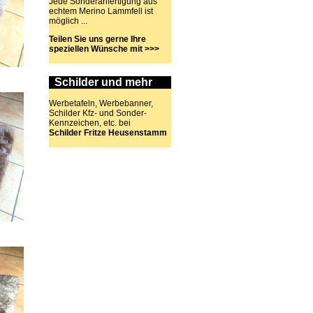
Jede Sonderanfertigung aus
echtem Merino Lammfell ist
möglich ...
Teilen Sie uns gerne Ihre
speziellen Wünsche mit >>>
Schilder und mehr
Werbetafeln, Werbebanner,
Schilder Kfz- und Sonder-
Kennzeichen, etc. bei
Schilder Fritze Heusenstamm