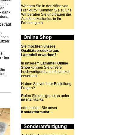
eines
Wohnen Sie in der Nähe von
den
Frankfurt? Kommen Sie zu uns!
 - dank
Wir beraten Sie und bauen die
ders.
Autofelle kostenlos in Ihr
Fahrzeug ein.
beträgt
s
Online Shop
ieses
witzen
Sie möchten unsere
Qualitätsprodukte aus
ell
Lammfell erwerben?
 - bei
In unserem
Lammfell Online
Shop
können Sie unsere
Sie
hochwertigen Lammfellartikel
len!
erwerben.
Haben Sie vor Ihrer Bestellung
Fragen?
Rufen Sie uns gerne an unter:
06104 / 64 64
oder nutzen Sie unser
Kontaktformular ...
Sonderanfertigung